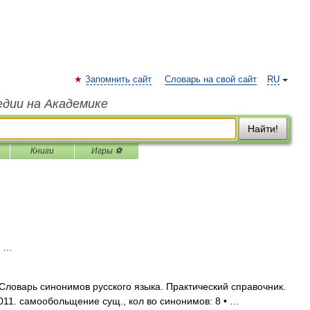
Запомнить сайт
Словарь на свой сайт
RU
едии на Академике
Найти!
Книги
Игры ⚽
е …
ловарь синонимов русского языка. Практический справочник.
2011. самообольщение сущ., кол во синонимов: 8 • …