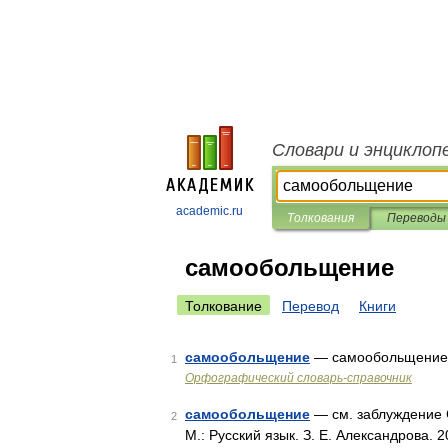
Словари и энциклоп
academic.ru
Толкования
Переводы
самообольщение
Толкование
Перевод
Книги
самообольщение
— самообольщени
1
Орфографический словарь-справочник
самообольщение
— см. заблуждение С
2
М.: Русский язык. З. Е. Александрова. 