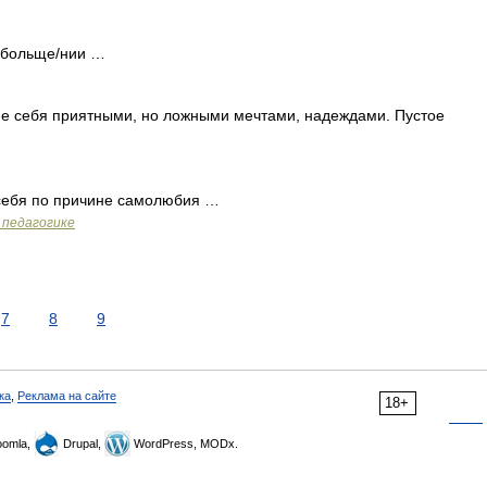
ообольще/нии …
е себя приятными, но ложными мечтами, надеждами. Пустое
себя по причине самолюбия …
 педагогике
7
8
9
ка
,
Реклама на сайте
18+
omla,
Drupal,
WordPress, MODx.