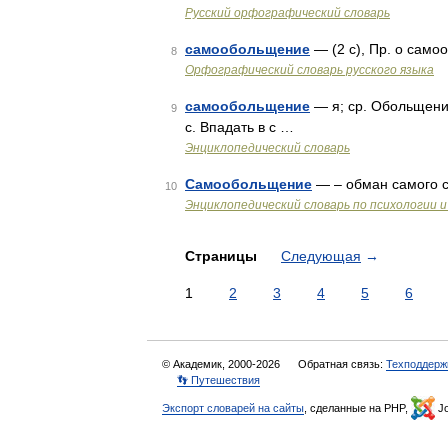
Русский орфографический словарь
самообольщение
— (2 с), Пр. о сам
8
Орфографический словарь русского языка
самообольщение
— я; ср. Обольщени
9
с. Впадать в с …
Энциклопедический словарь
Самообольщение
— – обман самого 
10
Энциклопедический словарь по психологии и
Страницы
Следующая
→
1
2
3
4
5
6
© Академик, 2000-2026
Обратная связь:
Техподдерж
👣 Путешествия
Экспорт словарей на сайты
, сделанные на PHP,
Jo