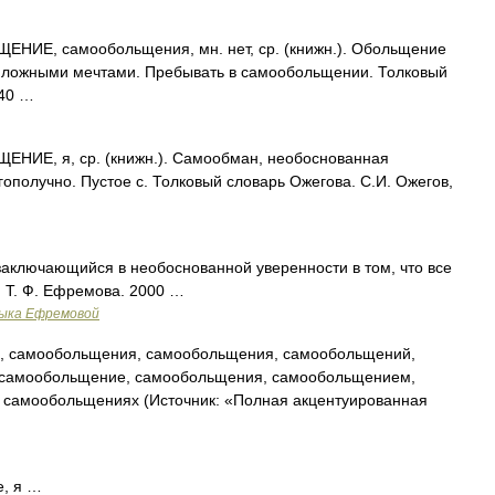
ИЕ, самообольщения, мн. нет, ср. (книжн.). Обольщение
о ложными мечтами. Пребывать в самообольщении. Толковый
940 …
ИЕ, я, ср. (книжн.). Самообман, необоснованная
агополучно. Пустое с. Толковый словарь Ожегова. С.И. Ожегов,
аключающийся в необоснованной уверенности в том, что все
 Т. Ф. Ефремова. 2000 …
зыка Ефремовой
 самообольщения, самообольщения, самообольщений,
самообольщение, самообольщения, самообольщением,
самообольщениях (Источник: «Полная акцентуированная
, я …