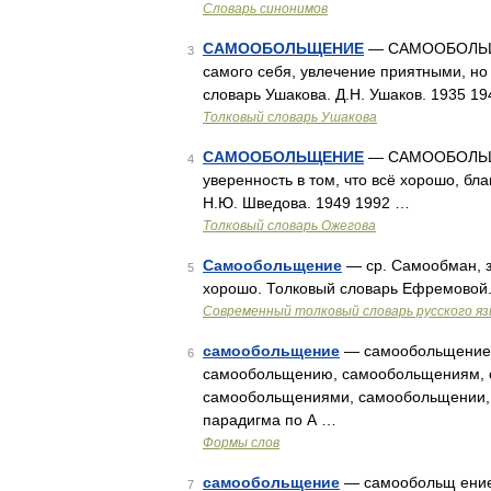
Словарь синонимов
САМООБОЛЬЩЕНИЕ
— САМООБОЛЬЩЕН
3
самого себя, увлечение приятными, н
словарь Ушакова. Д.Н. Ушаков. 1935 1
Толковый словарь Ушакова
САМООБОЛЬЩЕНИЕ
— САМООБОЛЬЩЕН
4
уверенность в том, что всё хорошо, бл
Н.Ю. Шведова. 1949 1992 …
Толковый словарь Ожегова
Самообольщение
— ср. Самообман, з
5
хорошо. Толковый словарь Ефремовой.
Современный толковый словарь русского я
самообольщение
— самообольщение,
6
самообольщению, самообольщениям, 
самообольщениями, самообольщении, 
парадигма по А …
Формы слов
самообольщение
— самообольщ ение
7